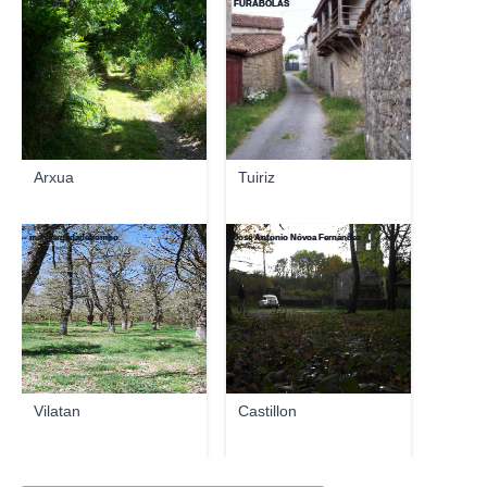
Rio Loña Or
FURABOLAS
Arxua
Tuiriz
maiscargadadebombo
José Antonio Nóvoa Fernández
Vilatan
Castillon