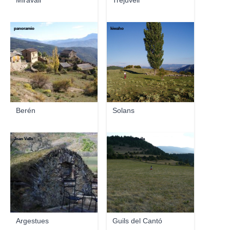
Miravall
Trejuvell
panoramio
kiwaho
Berén
Solans
Joan Valls
Cristina Capdevila
Argestues
Guils del Cantó