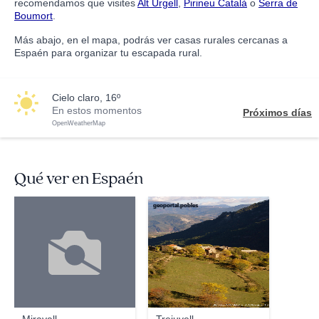
recomendamos que visites
Alt Urgell
,
Pirineu Català
o
Serra de
Boumort
.
Más abajo, en el mapa, podrás ver casas rurales cercanas a
Espaén para organizar tu escapada rural.
cielo claro, 16º
En estos momentos
Próximos días
OpenWeatherMap
Qué ver en Espaén
geoportal.pobles