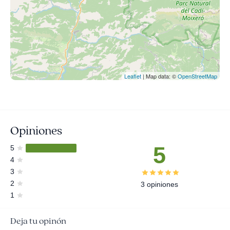
Leaflet
| Map data: ©
OpenStreetMap
Opiniones
5
5
4
3
2
3 opiniones
1
Deja tu opinón