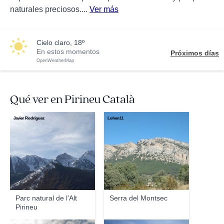
naturales preciosos....
Ver más
cielo claro, 18º
En estos momentos
Próximos días
OpenWeatherMap
Qué ver en Pirineu Català
Javier Rodríguez
Lohen11
Parc natural de l'Alt
Serra del Montsec
Pirineu