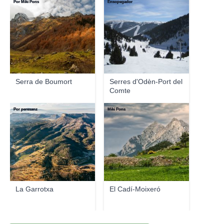
Por Miki Pons
Ensopegador
Serra de Boumort
Serres d'Odèn-Port del
Comte
Por peresanz
Miki Pons
La Garrotxa
El Cadí-Moixeró