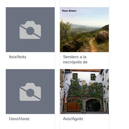
Oscar Jimeno
Itoiz/Itoitz
Sendero a la
necrópolis de
Induriaga
EL INDIO
Usoz/Usotz
Aoiz/Agoitz