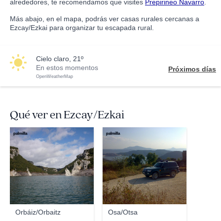
alrededores, te recomendamos que visites
Prepirineo Navarro
.
Más abajo, en el mapa, podrás ver casas rurales cercanas a
Ezcay/Ezkai para organizar tu escapada rural.
cielo claro, 21º
En estos momentos
Próximos días
OpenWeatherMap
Qué ver en Ezcay/Ezkai
palmilla
palmilla
Orbáiz/Orbaitz
Osa/Otsa