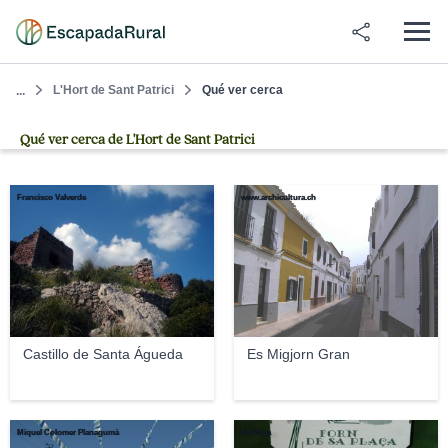
L'Hort de Sant Patrici
Qué ver cerca
...
Qué ver cerca de L'Hort de Sant Patrici
Francisco Valverde
www.archicultura.ch
Castillo de Santa Águeda
Es Migjorn Gran
Miquel Colomer Planagumà
Sa Plaça