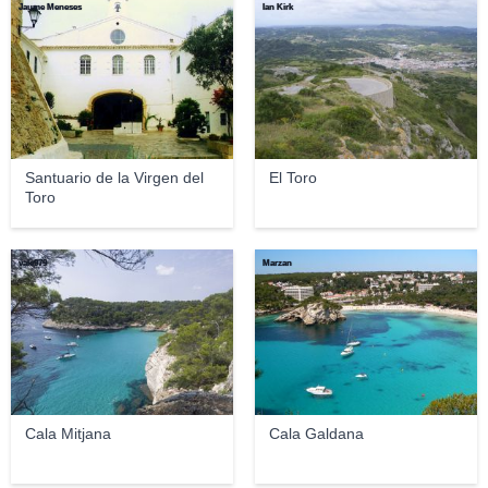
Jaume Meneses
Ian Kirk
Santuario de la Virgen del
El Toro
Toro
vale979
Marzan
Cala Mitjana
Cala Galdana