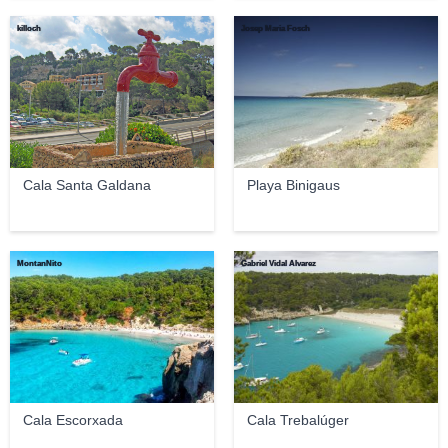
killoch
Josep Maria Fosch
Cala Santa Galdana
Playa Binigaus
MontanNito
Gabriel Vidal Álvarez
Cala Escorxada
Cala Trebalúger