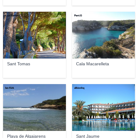
Luis Gavilan
Perri.G
Sant Tomas
Cala Macarelleta
Ian Kirk
albionhq
Playa de Algaiarens
Sant Jaume