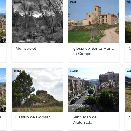
jordilm
EliziR
Eliz
Monistrolet
Iglesia de Santa Maria
de Camps
PCB75
txell921
Víc
u
Castillo de Gotmar
Sant Joan de
S
Vilatorrada