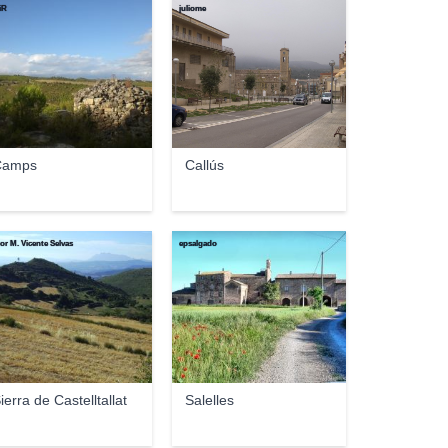
iR
juliome
Camps
Callús
tor M. Vicente Selvas
epsalgado
ierra de Castelltallat
Salelles