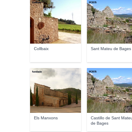
Collbaix
PCB75
Collbaix
Sant Mateu de Bages
fundacio
PCB75
Els Manxons
Castillo de Sant Mate
de Bages