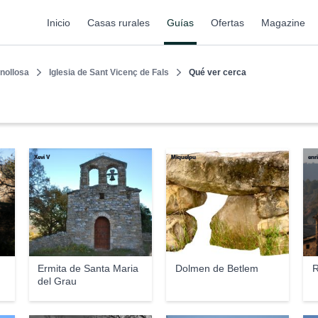
Inicio
Casas rurales
Guías
Ofertas
Magazine
nollosa
Iglesia de Sant Vicenç de Fals
Qué ver cerca
Xevi V
Miquelpu
enr
Ermita de Santa Maria
Dolmen de Betlem‎
R
del Grau