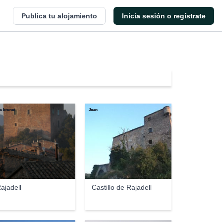
Publica tu alojamiento
Inicia sesión o regístrate
ic brunet
Joan
ajadell
Castillo de Rajadell