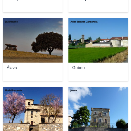
javieritopito
Asier Sarasua Garmendia
Álava
Gobeo
María Fernando
jetxea