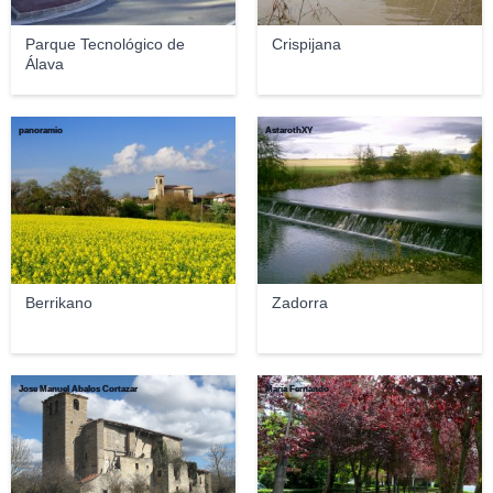
Parque Tecnológico de
Crispijana
Álava
panoramio
AstarothXY
Berrikano
Zadorra
Jose Manuel Abalos Cortazar
María Fernando