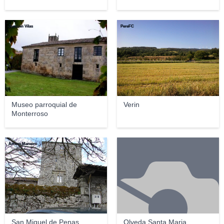
Joaquín Vilas
PereFC
Museo parroquial de
Verin
Monterroso
Arturo Maneiro
San Miguel de Penas
Olveda Santa Maria