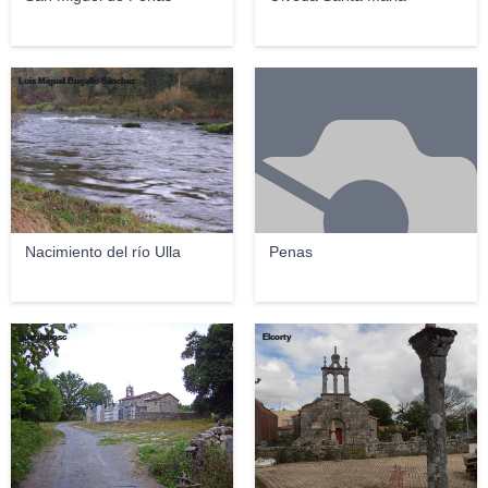
Luis Miguel Bugallo Sánchez
Nacimiento del río Ulla
Penas
guardabosc
Elcorty