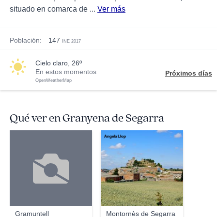
situado en comarca de ...
Ver más
Población:
147
INE 2017
cielo claro, 26º
En estos momentos
Próximos días
OpenWeatherMap
Qué ver en Granyena de Segarra
Angela Llop
Gramuntell
Montornès de Segarra