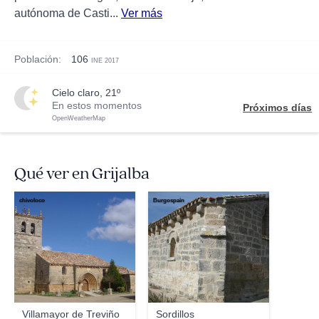
autónoma de Casti...
Ver más
Población:
106
INE 2017
cielo claro, 21º
En estos momentos
Próximos días
OpenWeatherMap
Qué ver en Grijalba
chivoloco
Burgospain
Villamayor de Treviño
Sordillos