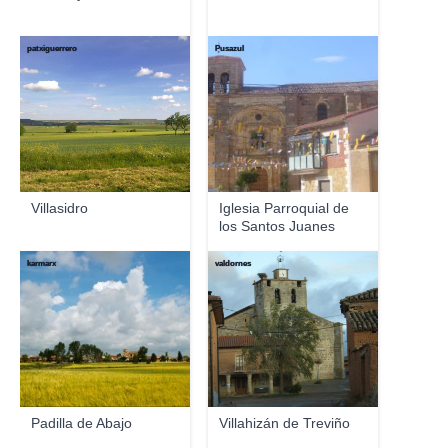
patxiguerrero
Pusazul
Villasidro
Iglesia Parroquial de
los Santos Juanes
karmarx
valdornes
Padilla de Abajo
Villahizán de Treviño