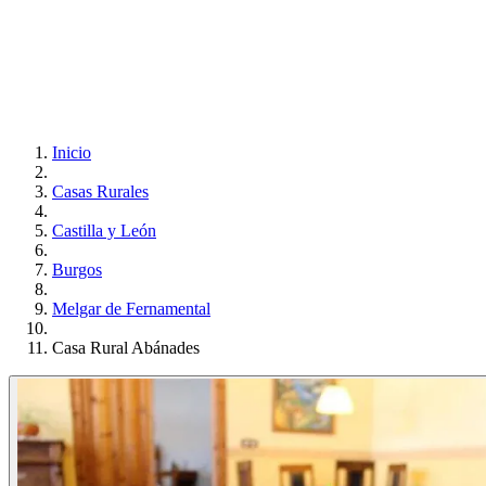
Inicio
Casas Rurales
Castilla y León
Burgos
Melgar de Fernamental
Casa Rural Abánades