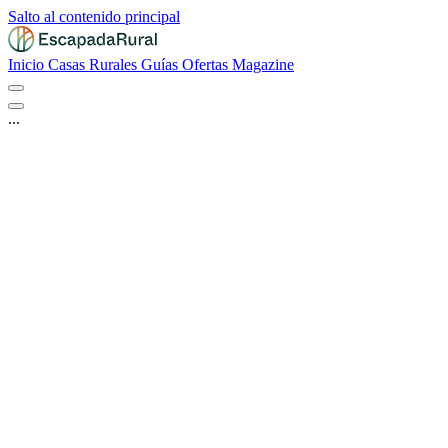
Salto al contenido principal
Inicio
Casas Rurales
Guías
Ofertas
Magazine
...