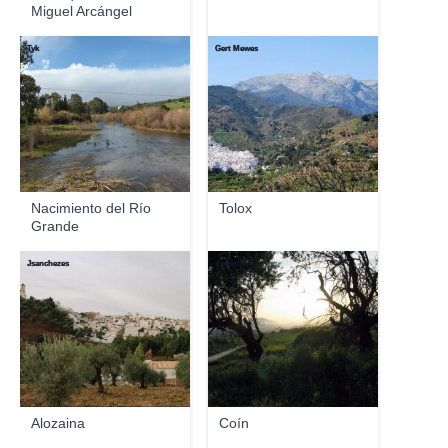
Miguel Arcángel
Tyk
Gert Mewes
Nacimiento del Río
Tolox
Grande
Jsanchezes
dziwnowik
Alozaina
Coín