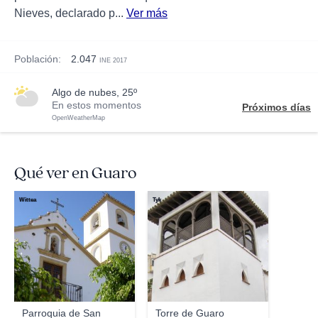
Nieves, declarado p...
Ver más
Población:
2.047
INE 2017
algo de nubes, 25º
En estos momentos
Próximos días
OpenWeatherMap
Qué ver en Guaro
Wittea
Tyk
Parroquia de San
Torre de Guaro