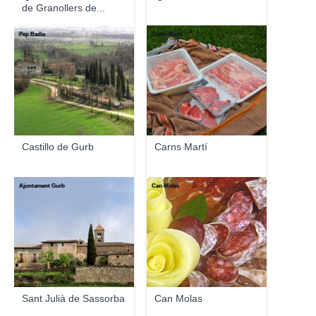
de Granollers de...
Pep Badia
Carns Martí
Castillo de Gurb
Carns Martí
Ajuntament Gurb
Can Molas
Sant Julià de Sassorba
Can Molas