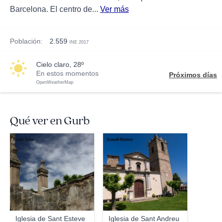
Barcelona. El centro de...
Ver más
Población:
2.559
INE 2017
cielo claro, 28º
En estos momentos
Próximos días
OpenWeatherMap
Qué ver en Gurb
David Soler
Araceli Merino
Iglesia de Sant Esteve
Iglesia de Sant Andreu