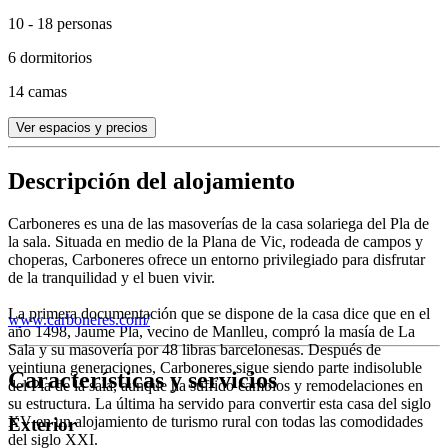
10 - 18 personas
6 dormitorios
14 camas
Ver espacios y precios
Descripción del alojamiento
Carboneres es una de las masoverías de la casa solariega del Pla de
la sala. Situada en medio de la Plana de Vic, rodeada de campos y
choperas, Carboneres ofrece un entorno privilegiado para disfrutar
de la tranquilidad y el buen vivir.
La primera documentación que se dispone de la casa dice que en el
www.carboneres.com/
año 1498, Jaume Pla, vecino de Manlleu, compró la masía de La
Sala y su masovería por 48 libras barcelonesas. Después de
veintiuna generaciones, Carboneres sigue siendo parte indisoluble
Características y servicios
del Pla de la sala, aunque ha sufrido cambios y remodelaciones en
su estructura. La última ha servido para convertir esta casa del siglo
XV en un alojamiento de turismo rural con todas las comodidades
Exterior
del siglo XXI.