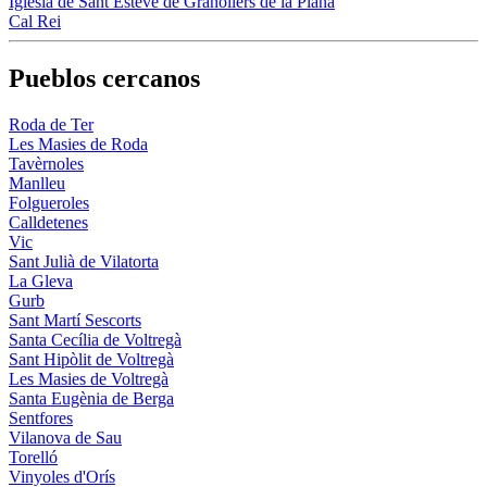
Iglesia de Sant Esteve de Granollers de la Plana
Cal Rei
Pueblos cercanos
Roda de Ter
Les Masies de Roda
Tavèrnoles
Manlleu
Folgueroles
Calldetenes
Vic
Sant Julià de Vilatorta
La Gleva
Gurb
Sant Martí Sescorts
Santa Cecília de Voltregà
Sant Hipòlit de Voltregà
Les Masies de Voltregà
Santa Eugènia de Berga
Sentfores
Vilanova de Sau
Torelló
Vinyoles d'Orís