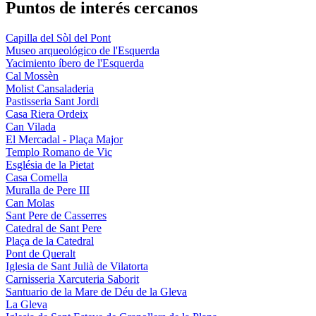
Puntos de interés cercanos
Capilla del Sòl del Pont
Museo arqueológico de l'Esquerda
Yacimiento íbero de l'Esquerda
Cal Mossèn
Molist Cansaladeria
Pastisseria Sant Jordi
Casa Riera Ordeix
Can Vilada
El Mercadal - Plaça Major
Templo Romano de Vic
Església de la Pietat
Casa Comella
Muralla de Pere III
Can Molas
Sant Pere de Casserres
Catedral de Sant Pere
Plaça de la Catedral
Pont de Queralt
Iglesia de Sant Julià de Vilatorta
Carnisseria Xarcuteria Saborit
Santuario de la Mare de Déu de la Gleva
La Gleva