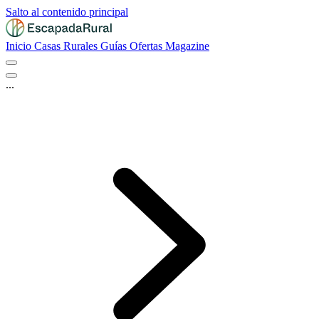
Salto al contenido principal
Inicio
Casas Rurales
Guías
Ofertas
Magazine
...