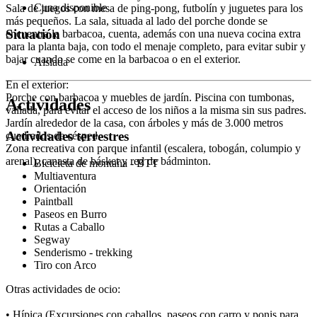
Cuna disponible
Sala de juegos con mesa de ping-pong, futbolín y juguetes para los
más pequeños. La sala, situada al lado del porche donde se
Situación
encuentra la barbacoa, cuenta, además con una nueva cocina extra
para la planta baja, con todo el menaje completo, para evitar subir y
bajar cuando se come en la barbacoa o en el exterior.
Aislada
En el exterior:
Porche con barbacoa y muebles de jardín. Piscina con tumbonas,
Actividades
vallada, para evitar el acceso de los niños a la misma sin sus padres.
Jardín alrededor de la casa, con árboles y más de 3.000 metros
Actividades terrestres
cuadrados de césped.
Zona recreativa con parque infantil (escalera, tobogán, columpio y
arenal), canasta de básket y red de bádminton.
Bicicleta de montaña - BTT
Multiaventura
Orientación
Paintball
Paseos en Burro
Rutas a Caballo
Segway
Senderismo - trekking
Tiro con Arco
Otras actividades de ocio:
• Hípica (Excursiones con caballos, paseos con carro y ponis para