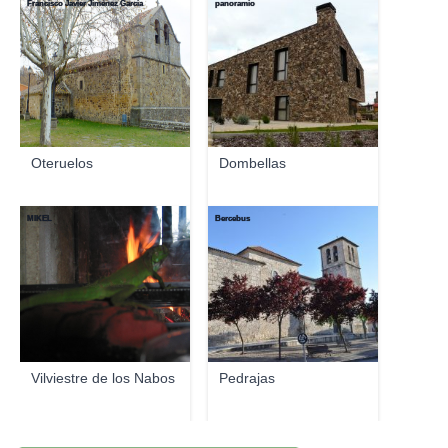
Francisco Javier Jimenez Garcia
panoramio
Oteruelos
Dombellas
MIKEL
Bercebus
Vilviestre de los Nabos
Pedrajas