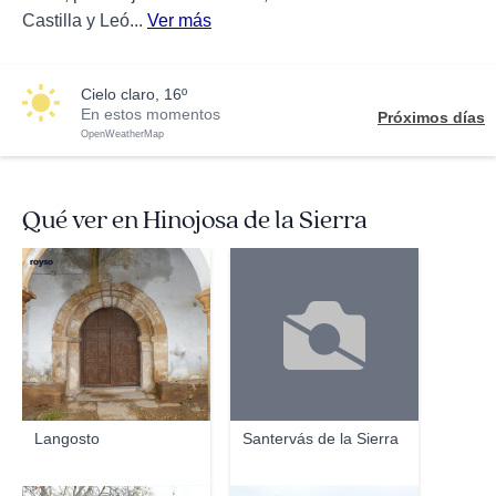
Castilla y Leó...
Ver más
cielo claro, 16º
En estos momentos
Próximos días
OpenWeatherMap
Qué ver en Hinojosa de la Sierra
royso
Langosto
Santervás de la Sierra