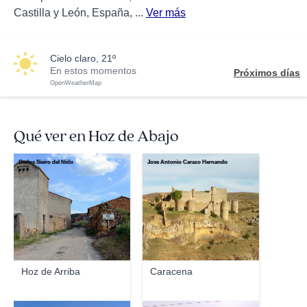
Castilla y León, España, ...
Ver más
cielo claro, 21º
En estos momentos
Próximos días
OpenWeatherMap
Qué ver en Hoz de Abajo
Carlos Sieiro del Nido
Jose Antonio Carazo Hernando
Hoz de Arriba
Caracena