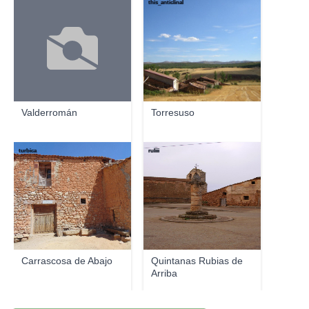
this_anticlinal
Valderromán
Torresuso
turbica
ruliii
Carrascosa de Abajo
Quintanas Rubias de
Arriba