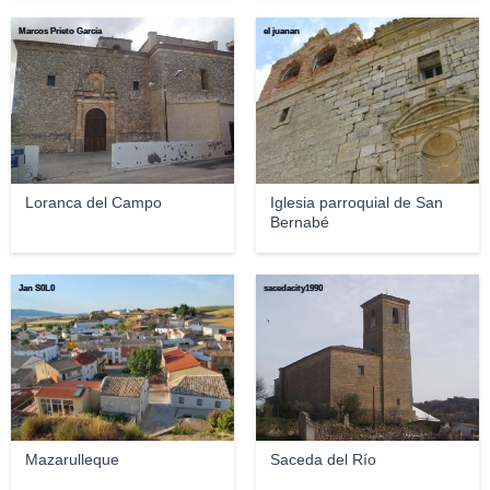
Marcos Prieto García
el juanan
Loranca del Campo
Iglesia parroquial de San
Bernabé
Jan S0L0
sacedacity1990
Mazarulleque
Saceda del Río