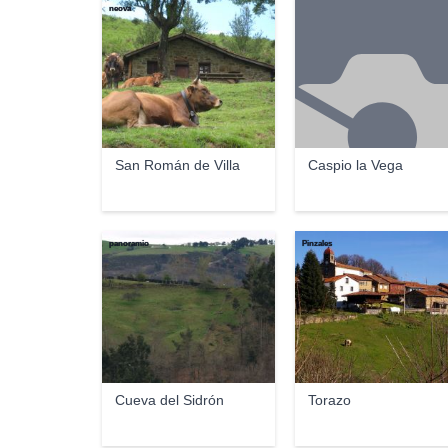
neova
San Román de Villa
Caspio la Vega
panoramio
Pinzales
Cueva del Sidrón
Torazo