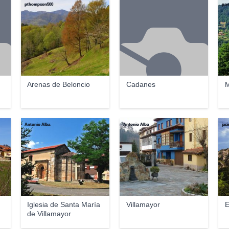
pthompson500
pan
Arenas de Beloncio
Cadanes
M
Antonio Alba
Antonio Alba
jaci
Iglesia de Santa María
Villamayor
E
de Villamayor