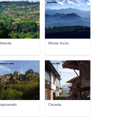
oramio
panoramio
elarde
Monte Incós
nta lluch valero
Antonio Alba
spinaredo
Ceceda