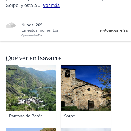
Sorpe, y esta a ...
Ver más
nubes, 20º
En estos momentos
Próximos días
OpenWeatherMap
Qué ver en Isavarre
Mgclape
lluiscanyet
Pantano de Borén
Sorpe