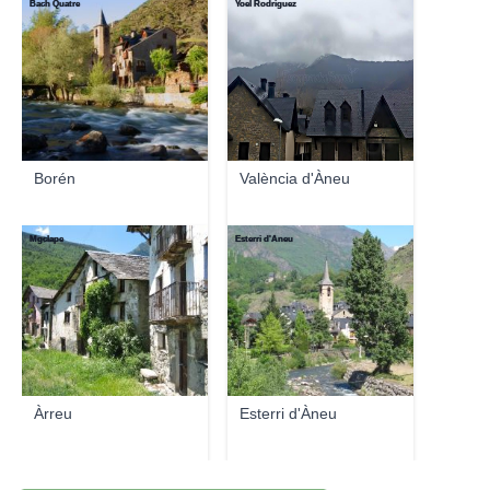
Bach Quatre
Yoel Rodriguez
Borén
València d'Àneu
Mgclape
Esterri d'Àneu
Àrreu
Esterri d'Àneu