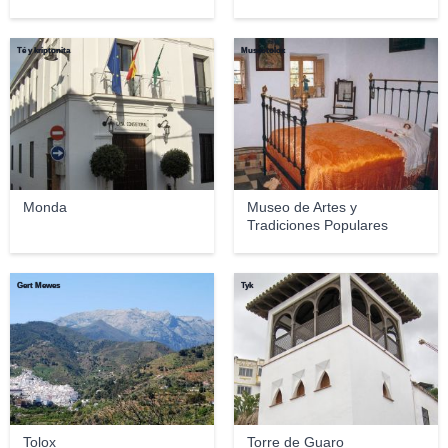
Té y kriptonita
Museotolox
Monda
Museo de Artes y
Tradiciones Populares
Gert Mewes
Tyk
Tolox
Torre de Guaro