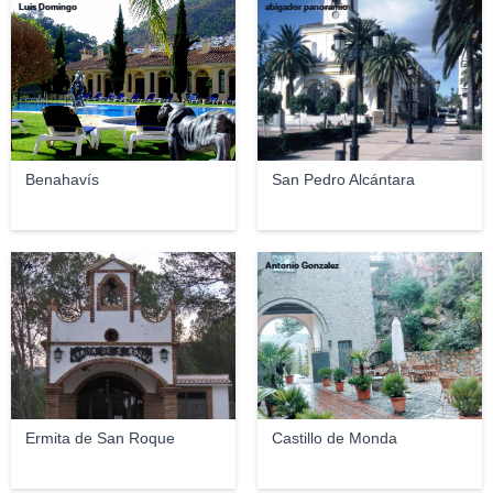
Luis Domingo
abigador panoramio
Benahavís
San Pedro Alcántara
Tyk
Antonio Gonzalez
Ermita de San Roque
Castillo de Monda