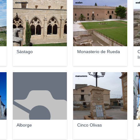
sinmoneda
ecelan
ece
Sástago
Monasterio de Rueda
C
I
C
manumrm
Jos
Alborge
Cinco Olivas
A