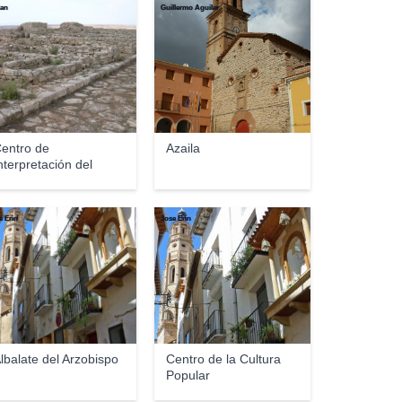
lan
Guillermo Aguilar
entro de
Azaila
nterpretación del
abezo de...
e Erin
Jose Erin
lbalate del Arzobispo
Centro de la Cultura
Popular