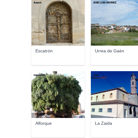
Asenvi
JOSE LUIS OROÑEZ
Escatrón
Urrea de Gaén
manumrm
anaia
Alforque
La Zaida