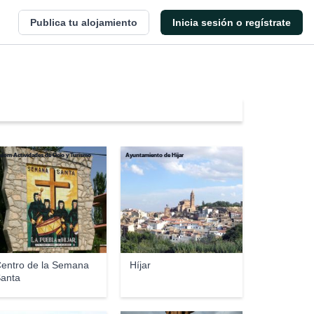
Publica tu alojamiento
Inicia sesión o regístrate
alom Actividades de Ocio y Turismo
Ayuntamiento de Híjar
entro de la Semana
Híjar
anta