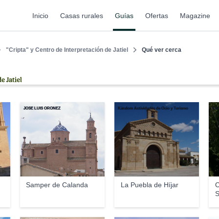
Inicio
Casas rurales
Guías
Ofertas
Magazine
"Cripta" y Centro de Interpretación de Jatiel
Qué ver cerca
e Jatiel
JOSE LUIS OROÑEZ
Káralom Actividades de Ocio y Turismo
Kár
Samper de Calanda
La Puebla de Híjar
C
S