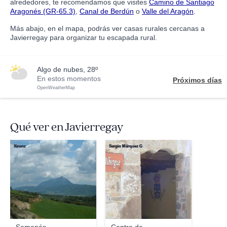
alrededores, te recomendamos que visites
Camino de Santiago
Aragonés (GR-65.3)
,
Canal de Berdún
o
Valle del Aragón
.
Más abajo, en el mapa, podrás ver casas rurales cercanas a
Javierregay para organizar tu escapada rural.
algo de nubes, 28º
En estos momentos
Próximos días
OpenWeatherMap
Qué ver en Javierregay
Xironz
Sergio Márquez G