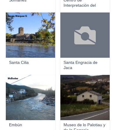
Somanés
Centro de
Interpretación del
Camino de...
Sergio Márquez G
Santa Cilia
Santa Engracia de
Jaca
McBodes
McBodes
Embún
Museo de lo Palotiau y