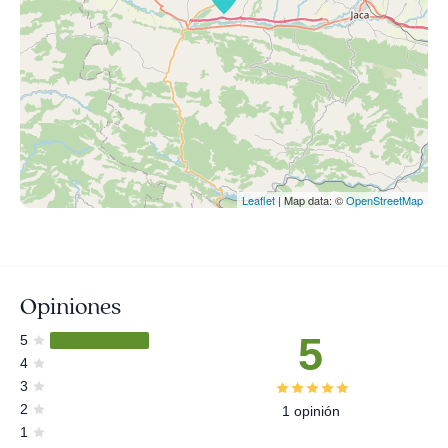
Leaflet
| Map data: ©
OpenStreetMap
Opiniones
5
5
4
3
2
1 opinión
1