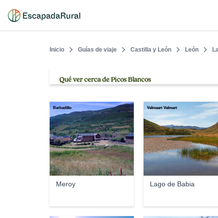
Inicio
Guías de viaje
Castilla y León
León
L
Qué ver cerca de Picos Blancos
Barbadillo
Velmaart Velmart
Meroy
Lago de Babia