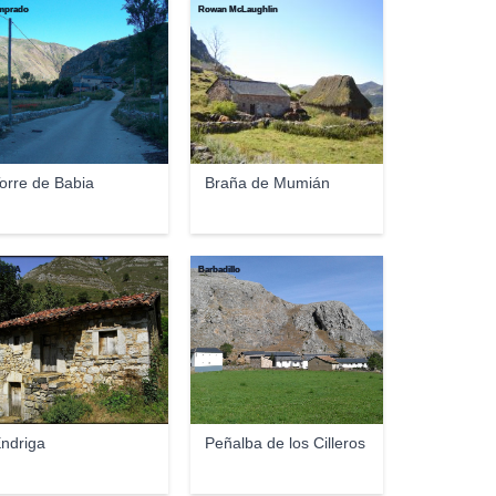
mprado
Rowan McLaughlin
orre de Babia
Braña de Mumián
ÑEDA
Barbadillo
ndriga
Peñalba de los Cilleros