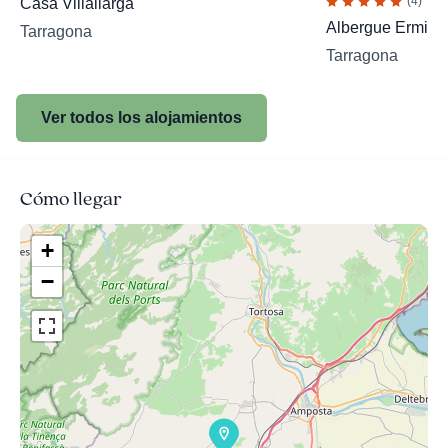
(4)
Casa Villallarga
Albergue Ermita d
Tarragona
Tarragona
Ver todos los alojamientos
Cómo llegar
+
−