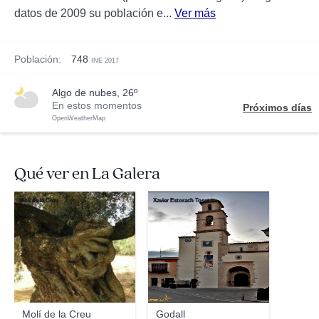
datos de 2009 su población e...
Ver más
Población:
748
INE 2017
algo de nubes, 26º
En estos momentos
Próximos días
OpenWeatherMap
Qué ver en La Galera
Molí de la Creu
Xavier Estorach Toset
Molí de la Creu
Godall