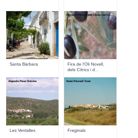
juliome
Fira de l'Oli Novell, dels Cítrics i del Comerç
Santa Bàrbara
Fira de l'Oli Novell,
dels Cítrics i d...
Alejandro Perez Ordoñez
Xavier Estorach Toset
Les Ventalles
Freginals