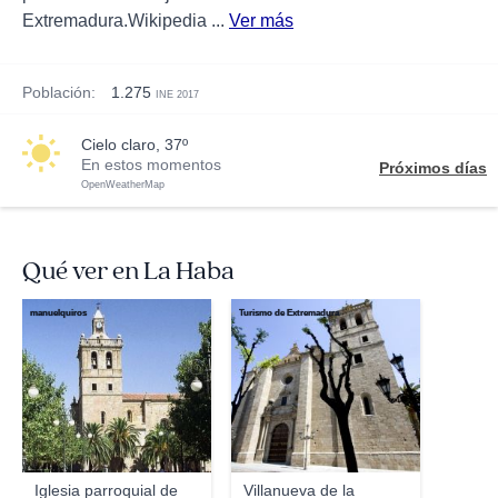
Extremadura.Wikipedia ...
Ver más
Población:
1.275
INE 2017
cielo claro, 37º
En estos momentos
Próximos días
OpenWeatherMap
Qué ver en La Haba
manuelquiros
Turismo de Extremadura
Iglesia parroquial de
Villanueva de la