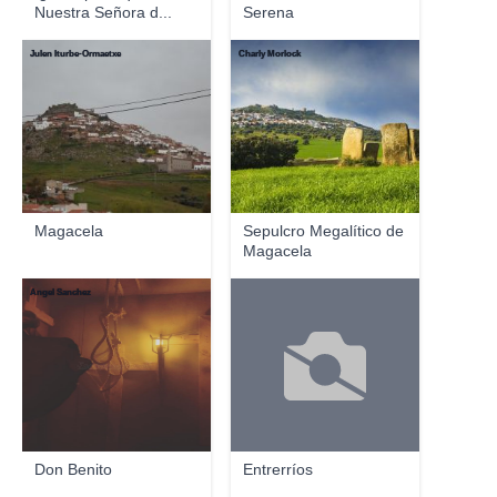
Nuestra Señora d...
Serena
Julen Iturbe-Ormaetxe
Charly Morlock
Magacela
Sepulcro Megalítico de
Magacela
Angel Sanchez
Don Benito
Entrerríos