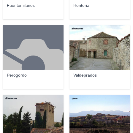
Fuentemilanos
Hontoria
albertocue
Perogordo
Valdeprados
albertocue
zjuan