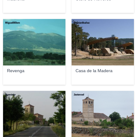
Miguel303xm
DamianIbañez
Revenga
Casa de la Madera
Jgarciaor
Javiercsd