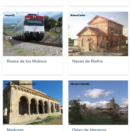
esquer01
MarinoCarlos
Rivera de los Molinos
Navas de Riofrío
www.alucherosdelpedal.com
Alfredo Caldevilla
Madrona
Otero de Herreros