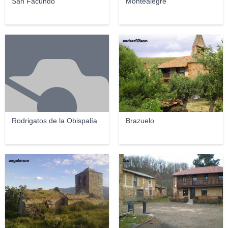
San Facundo
Montealegre
andres92leon
Rodrigatos de la Obispalía
Brazuelo
angelorum
2zx