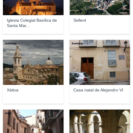
Iglesia Colegial Basílica de
Sellent
Santa Mar...
Joanbanjo
Joanbanjo
Xàtiva
Casa natal de Alejandro VI
Adrià
Enrique Íñiguez Rodriguez