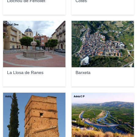
Llocnou de Fenollet
Cotes
Anibal_One
javigar66
La Llosa de Ranes
Barxeta
Adrià
Adrià C P