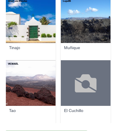
José Luis Méndez
Lupe56
Tinajo
Muñique
VICMAEL
Tao
El Cuchillo