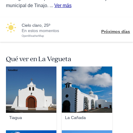
municipal de Tinajo. ...
Ver más
cielo claro, 25º
En estos momentos
Próximos días
OpenWeatherMap
Qué ver en La Vegueta
fotoditzi
Harrie Muis
Tiagua
La Cañada