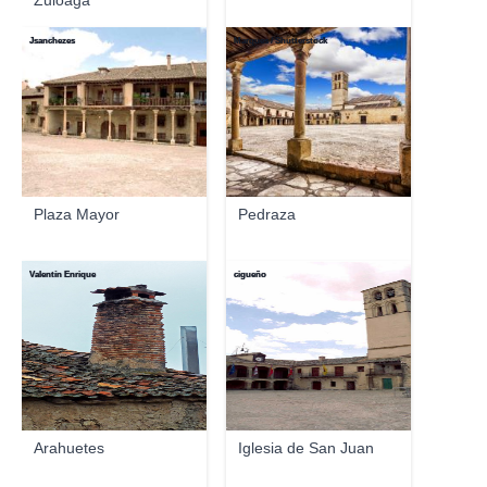
Zuloaga
Jsanchezes
Marques / Shutterstock
Plaza Mayor
Pedraza
Valentín Enrique
cigueño
Arahuetes
Iglesia de San Juan