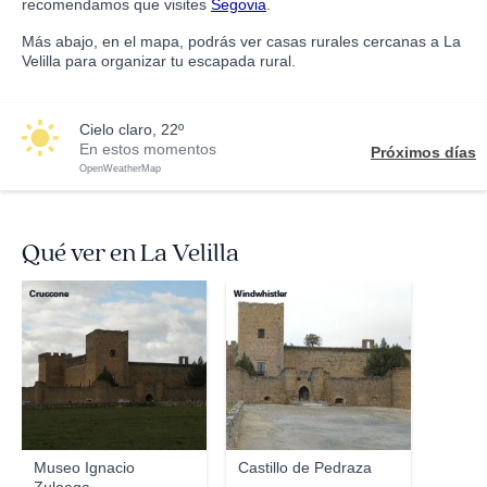
recomendamos que visites
Segovia
.
Más abajo, en el mapa, podrás ver casas rurales cercanas a La
Velilla para organizar tu escapada rural.
cielo claro, 22º
En estos momentos
Próximos días
OpenWeatherMap
Qué ver en La Velilla
Cruccone
Windwhistler
Museo Ignacio
Castillo de Pedraza