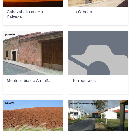
Cabezabellosa de la
La Orbada
Calzada
javicar968
Monterrubio de Armuña
Torreperales
inhaki72
edward weston (magarc)