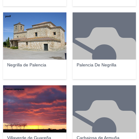
porif
Negrilla de Palencia
Palencia De Negrilla
faenas camperas
Villaverde de Guareña
Carbajosa de Armuña