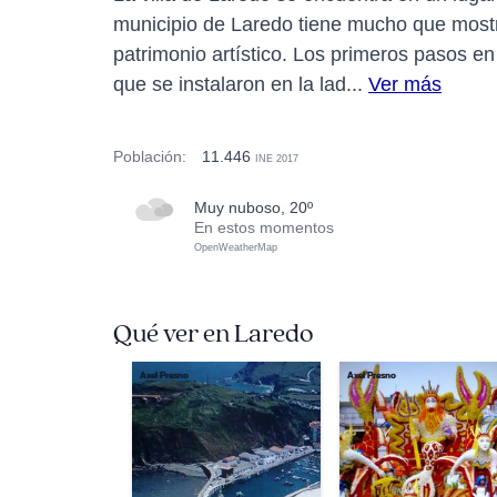
municipio de Laredo tiene mucho que mostra
patrimonio artístico. Los primeros pasos e
que se instalaron en la lad...
Ver más
Población:
11.446
INE 2017
muy nuboso, 20º
En estos momentos
OpenWeatherMap
Qué ver en Laredo
Axel Presno
Axel Presno