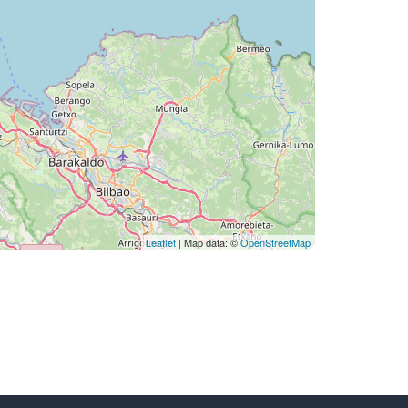
Leaflet
| Map data: ©
OpenStreetMap