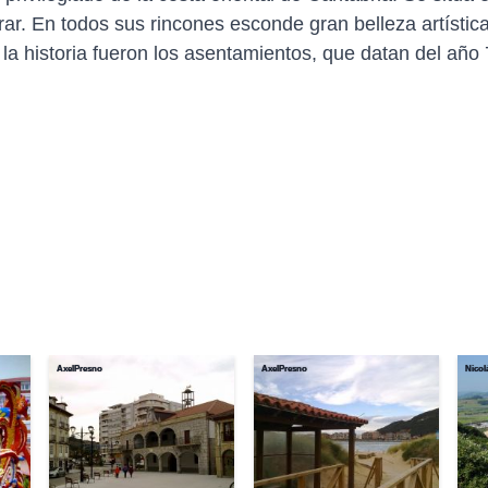
r. En todos sus rincones esconde gran belleza artística
n la historia fueron los asentamientos, que datan del añ
AxelPresno
AxelPresno
Nicol