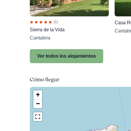
(1)
Casa Ru
Sierra de la Vida
Cantabr
Cantabria
Ver todos los alojamientos
Cómo llegar
+
−