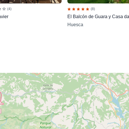
(4)
(8)
vier
El Balcón de Guara y Casa d
Huesca