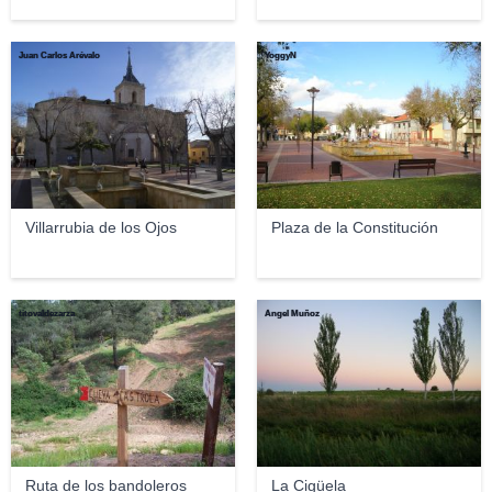
Juan Carlos Arévalo
YoggyN
Villarrubia de los Ojos
Plaza de la Constitución
titovaldezarza
Ángel Muñoz
Ruta de los bandoleros
La Cigüela