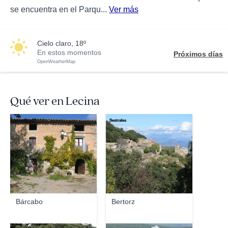
se encuentra en el Parqu...
Ver más
cielo claro, 18º
En estos momentos
Próximos días
OpenWeatherMap
Qué ver en Lecina
marcelino98
Sestrales
Bárcabo
Bertorz