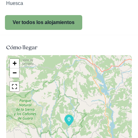
Huesca
Ver todos los alojamientos
Cómo llegar
+
−