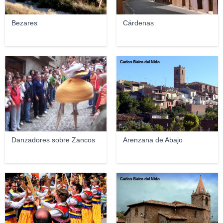
Bezares
Cárdenas
BigSus
Carlos Sieiro del Nido
Danzadores sobre Zancos
Arenzana de Abajo
Javierme
Carlos Sieiro del Nido