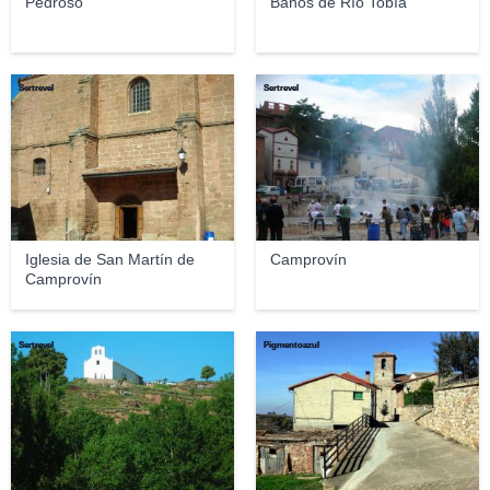
Pedroso
Baños de Río Tobía
Sertrevel
Sertrevel
Iglesia de San Martín de
Camprovín
Camprovín
Sertrevel
Pigmentoazul