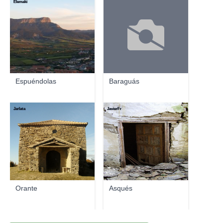
Elemaki
Espuéndolas
Baraguás
Jarlata
JavierFr
Orante
Asqués