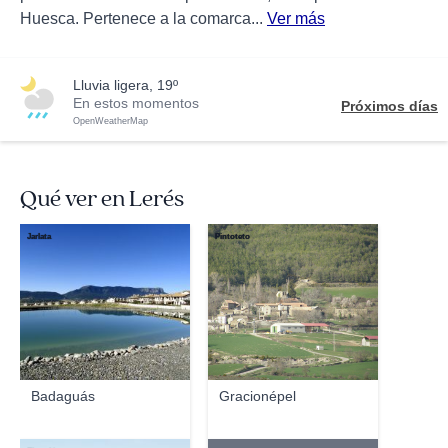
Huesca. Pertenece a la comarca...
Ver más
lluvia ligera, 19º
En estos momentos
Próximos días
OpenWeatherMap
Qué ver en Lerés
Jarlata
Pintoteto
Badaguás
Gracionépel