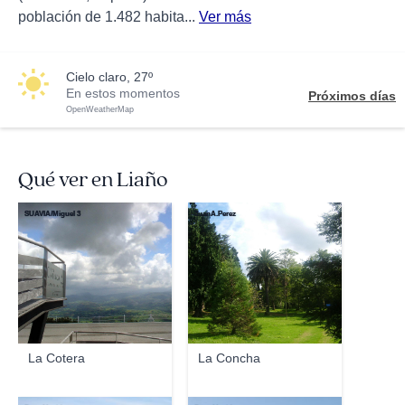
población de 1.482 habita...
Ver más
cielo claro, 27º
En estos momentos
Próximos días
OpenWeatherMap
Qué ver en Liaño
SUAVIA/Miguel 3
JuanA.Perez
La Cotera
La Concha