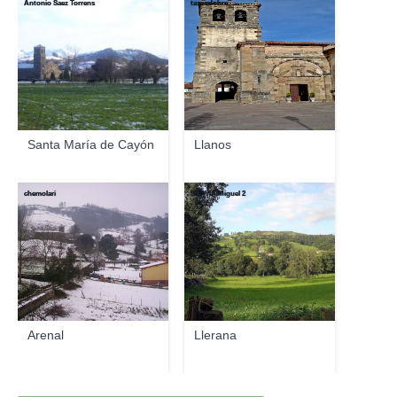
Antonio Saez Torrens
taxusdobra
Santa María de Cayón
Llanos
chemolari
SUAVIA/Miguel 2
Arenal
Llerana