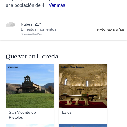
una población de 4...
Ver más
nubes, 21º
En estos momentos
Próximos días
OpenWeatherMap
Qué ver en Lloreda
chemolari
Antonio Saez Torrens
San Vicente de
Esles
Fístoles