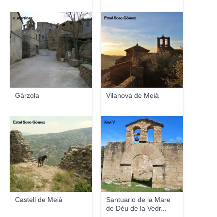
c_martinez
Estel Soro Gómez
Gàrzola
Vilanova de Meià
Estel Soro Gómez
Xevi V
Castell de Meià
Santuario de la Mare
de Déu de la Vedr...