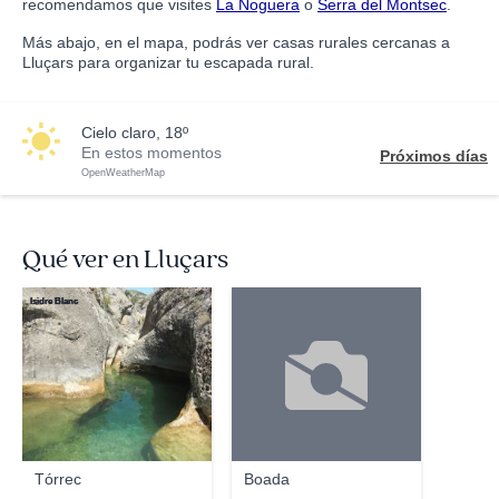
recomendamos que visites
La Noguera
o
Serra del Montsec
.
Más abajo, en el mapa, podrás ver casas rurales cercanas a
Lluçars para organizar tu escapada rural.
cielo claro, 18º
En estos momentos
Próximos días
OpenWeatherMap
Qué ver en Lluçars
Isidre Blanc
Tórrec
Boada