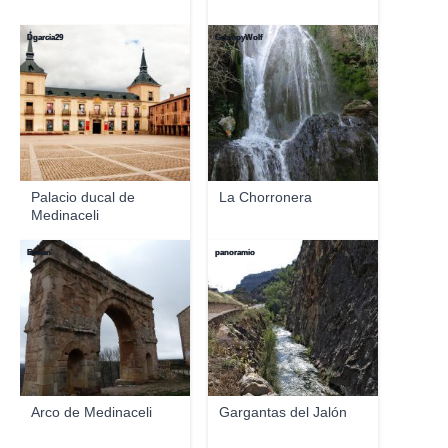
Dgarcia29
GrumpyWolf
Palacio ducal de
La Chorronera
Medinaceli
Ecelan
panoramio
Arco de Medinaceli
Gargantas del Jalón