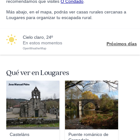
recomendamos que visites
O Condado
.
Más abajo, en el mapa, podrás ver casas rurales cercanas a
Lougares para organizar tu escapada rural.
cielo claro, 24º
En estos momentos
Próximos días
OpenWeatherMap
Qué ver en Lougares
Jose Manuel Pidre
Elcorty
Casteláns
Puente románico de