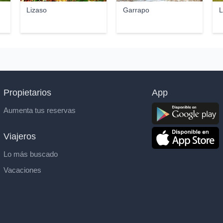
Lizaso
Garrapo
L
Propietarios
App
Aumenta tus reservas
Viajeros
Lo más buscado
Vacaciones