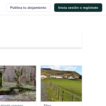
Publica tu alojamiento
Inicia sesión o regístrate
oramio
ramontxo
alzada romana
Eltso