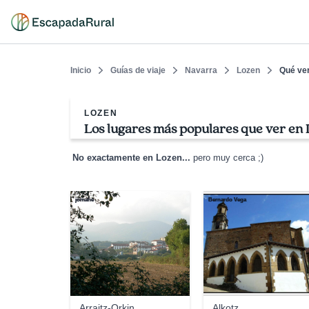
Inicio
Guías de viaje
Navarra
Lozen
Qué ve
LOZEN
Los lugares más populares que ver en
No exactamente en Lozen...
pero muy cerca ;)
jomahe
Bernardo Vega
Arraitz-Orkin
Alkotz