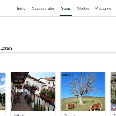
Inicio
Casas rurales
Guías
Ofertas
Magazine
r
 Lozen
Maria Becerra Juez
EpMartín ☼
pan
Iraizotz
Zenotz
C