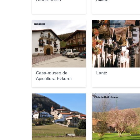
ramontxo
Jose Javier Goikoetxea
Casa-museo de
Lantz
Apicultura Ezkurdi
panoramio
Club de Golf Ulzama