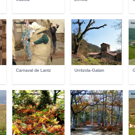
Panzermix
EpMartín ☼
Ca'
Carnaval de Lantz
Urritzola-Galain
G
Jose Javier Goikoetxea
Josep Maria Viñolas Esteva
Jos