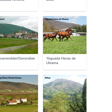
mont
Yeguada Haras de Ulzama
uerendiáin/Gerendiain
Yeguada Haras de
Ulzama
ep Maria Viñolas Esteva
Xirkan