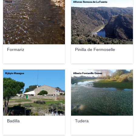
Thor8
Alfonso Somoza de La Fuente
Formariz
Pinilla de Fermoselle
Mykyto Masague
Alberto Fontanillo Gomez
Badilla
Tudera