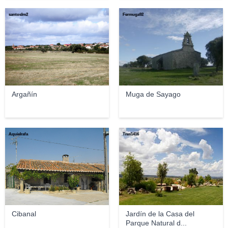
santoslm2
Fermuga92
Argañín
Muga de Sayago
Aquielrafa
Tres1416
Cibanal
Jardín de la Casa del
Parque Natural d...