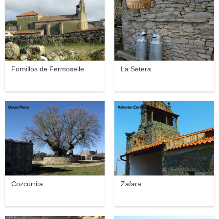
Fornillos de Fermoselle
La Setera
David Perez
Valentín Enrique
Cozcurrita
Zafara