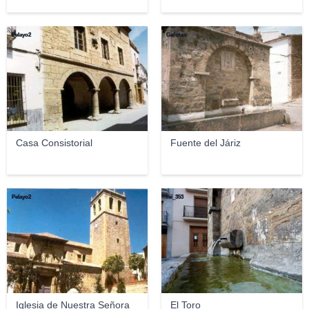
Pelayo2
Gafotas
Casa Consistorial
Fuente del Járiz
Pelayo2
rei_353
Iglesia de Nuestra Señora
El Toro