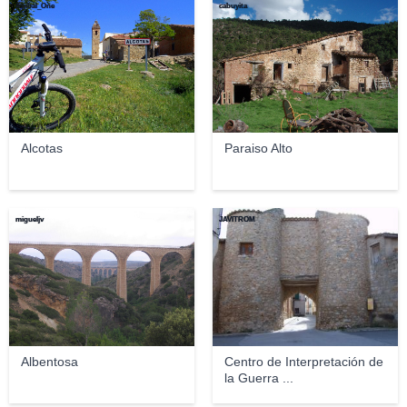
Anibal_One
cabuyita
Alcotas
Paraiso Alto
migueljv
JAVITROM
Albentosa
Centro de Interpretación de
la Guerra ...