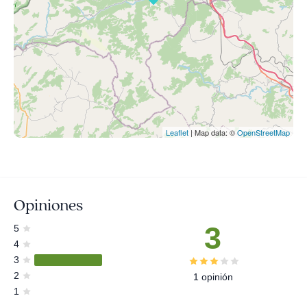
Leaflet
| Map data: ©
OpenStreetMap
Opiniones
3
5
4
3
2
1 opinión
1