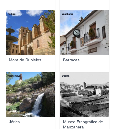
holbox
Joanbanjo
Mora de Rubielos
Barracas
msotomayor
Dbayla
Jérica
Museo Etnográfico de
Manzanera