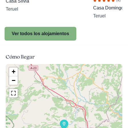
(4)
Casa Silvia
Casa Domingo
Teruel
Teruel
Ver todos los alojamientos
Cómo llegar
+
−