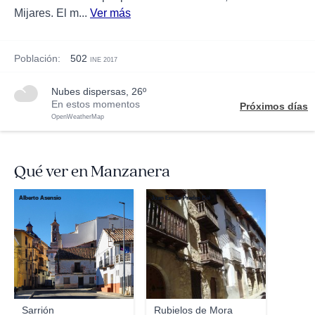
Mijares. El m...
Ver más
Población:
502
INE 2017
nubes dispersas, 26º
En estos momentos
Próximos días
OpenWeatherMap
Qué ver en Manzanera
Alberto Asensio
Juan Emilio Prades Bel
Sarrión
Rubielos de Mora