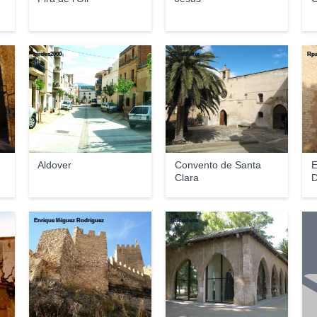
circles2000
GFreihalter
Rpa
Aldover
Convento de Santa
E
Clara
D
C
Enrique Íñiguez Rodríguez
Bocachete