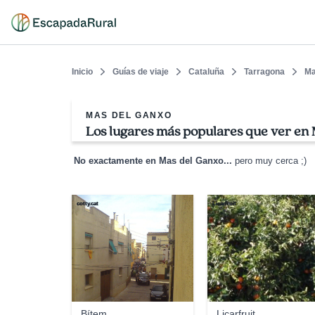
Inicio
Guías de viaje
Cataluña
Tarragona
Ma
MAS DEL GANXO
Los lugares más populares que ver en
No exactamente en Mas del Ganxo...
pero muy cerca ;)
cotty.cat
Licarfruit
Bítem
Licarfruit