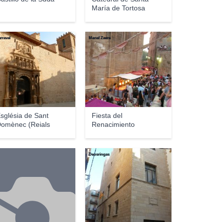
María de Tortosa
rraval
Manel Zaera
sglésia de Sant
Fiesta del
omènec (Reials
Renacimiento
ol�...
Deosringas