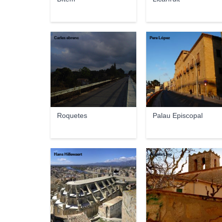
Carles ebrenc
Pere López
Roquetes
Palau Episcopal
Hans Hillewaert
Àngela Llop