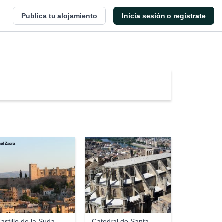
Publica tu alojamiento
Inicia sesión o regístrate
el Zaera
Anna
astillo de la Suda
Catedral de Santa