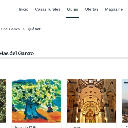
Inicio
Casas rurales
Guías
Ofertas
Magazine
s del Ganxo
Qué ver
 Mas del Ganxo
Fira de l'Oli
lurdesa_
Man
Fira de l'Oli
Jesús
C