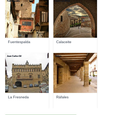
Fuentespalda
José Luis Mieza
Fuentespalda
Calaceite
Juan Carlos Gil
Millars
La Fresneda
Ráfales