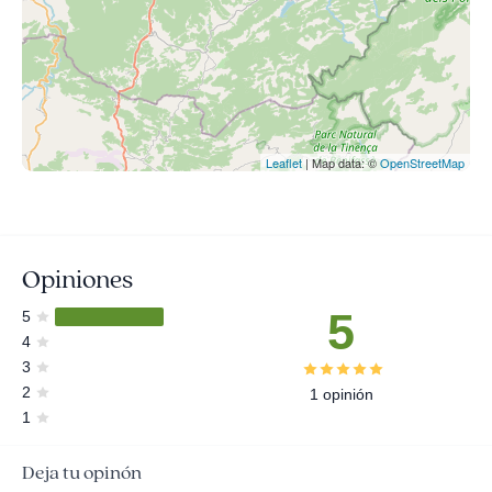
Leaflet
| Map data: ©
OpenStreetMap
Opiniones
5
5
4
3
2
1 opinión
1
Deja tu opinón