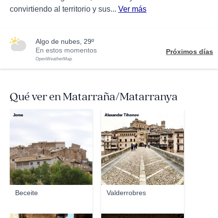
convirtiendo al territorio y sus...
Ver más
algo de nubes, 29º
En estos momentos
Próximos días
OpenWeatherMap
Qué ver en Matarraña/Matarranya
Jome
Alexander Tihonov
Beceite
Valderrobres