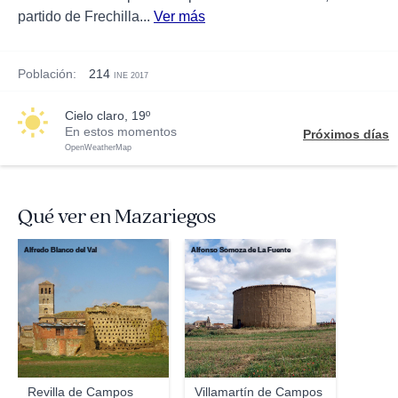
partido de Frechilla...
Ver más
Población:
214
INE 2017
cielo claro, 19º
En estos momentos
Próximos días
OpenWeatherMap
Qué ver en Mazariegos
Alfredo Blanco del Val
Alfonso Somoza de La Fuente
Revilla de Campos
Villamartín de Campos